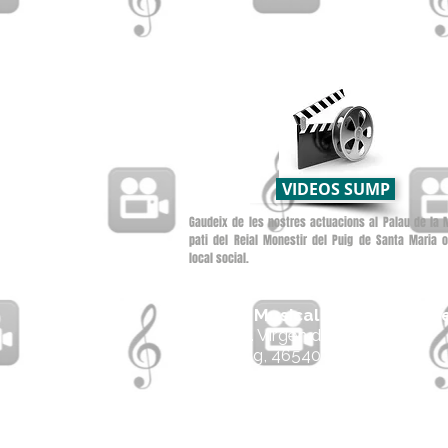
VIDEOS SUMP
Gaudeix de les nostres actuacions al Palau de la 
pati del Reial Monestir del Puig de Santa Maria o
local social.
Unió Musical Santa María de
Avda. Virgen de El Puig, 29
El Puig, 46540 - València
tel: 625 64 50 41
email:
uniomusicalelpuig@gmai
presdenciasump@gmail