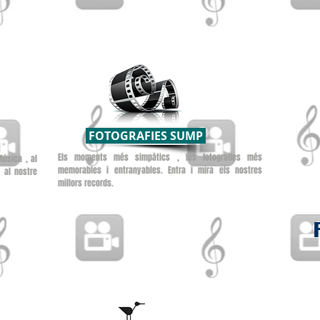
FOTOGRAFIES SUMP
Els moments més simpàtics , les fotografies més
Música , al
memorables i entranyables. Entra i mira els nostres
 al nostre
millors records.
 El Puig
l.com
.com