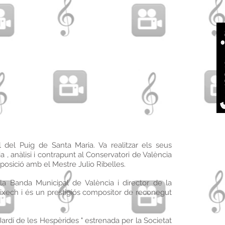
l del Puig de Santa Maria. Va realitzar els seus
 , anàlisi i contrapunt al Conservatori de València
posició amb el Mestre Julio Ribelles.
a Banda Municipal de València i director de la
uixech i és un prestigiós compositor de reconegut
ardí de les Hespèrides " estrenada per la Societat