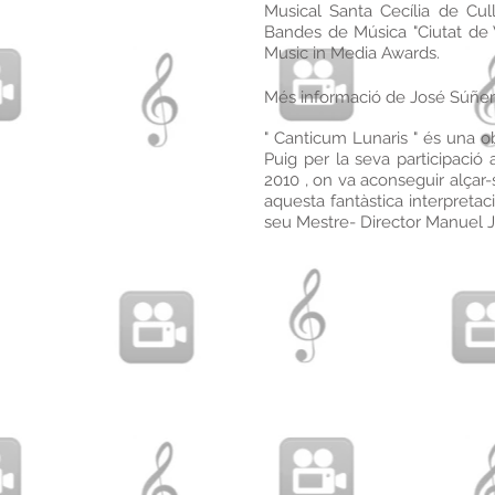
Musical Santa Cecília de Cul
Bandes de Música "Ciutat de 
Music in Media Awards.
Més informació de José Súñer O
" Canticum Lunaris " és una o
Puig per la seva participació
2010 , on va aconseguir alça
aquesta fantàstica interpretaci
seu Mestre- Director Manuel J