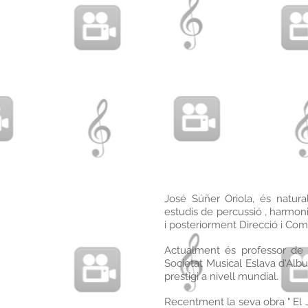
José Súñer Oriola, és natura
estudis de percussió , harmonia
i posteriorment Direcció i Com
Actualment és professor de l
Societat Musical Eslava d'Alb
prestigi a nivell mundial.
Recentment la seva obra " El J