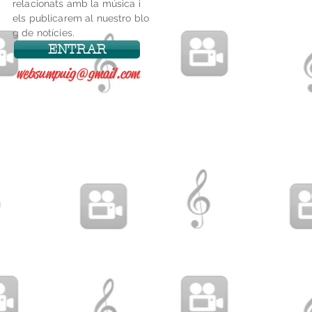
relacionats amb la música i
els publicarem al nuestro blo
g de notícies.
ENTRAR
websumpuig@gmail.com