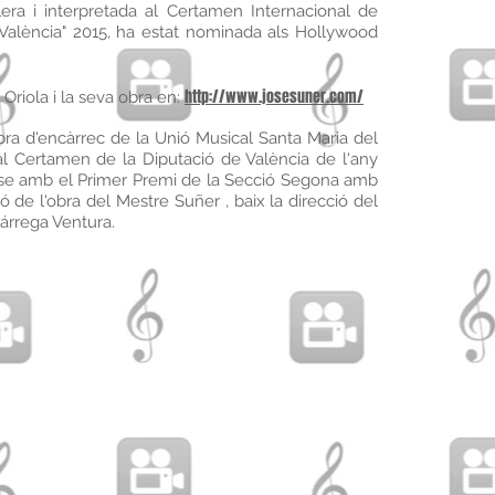
lera i interpretada al Certamen Internacional de
València" 2015, ha estat nominada als Hollywood
http://www.josesuner.com/
riola i la seva obra en:
bra d'encàrrec de la Unió Musical Santa Maria del
 al Certamen de la Diputació de València de l'any
r-se amb el Primer Premi de la Secció Segona amb
ó de l'obra del Mestre Suñer , baix la direcció del
árrega Ventura.