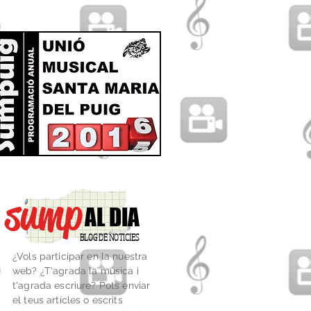
sump
AL DIA
BLOG DE NOTICIES
¿Vols participar en la nuestra
web? ¿T'agrada la música i
t'agrada escriure? Pots enviar
el teus artícles o escrits