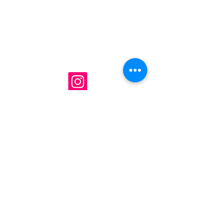
Unió Musical Santa María de El
Puig
Avda. Virgen de El Puig, 29
El Puig, 46540 - València
tel:
625 64 50 41
email:
uniomusicalelpuig@gmail.com
presdenciasump@gmail.com
Escola subvencionada per Conselleria de
Cultura