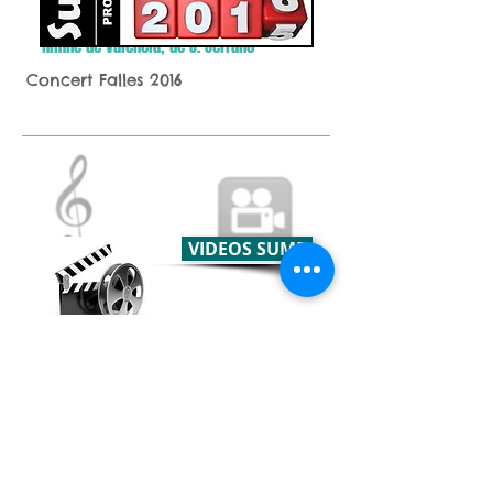
Himne de València, de J. Serrano
Concert Falles 2016
VIDEOS SUMP
Gaudeix de les nostres actuacions al Palau de la Música
, al pati del Reial Monestir del Puig de Santa Maria o al
nostre local social.