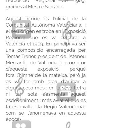
l'Exposició Regional de 1909,
gràcies al Mestre Serrano.
Aquest himne és l'oficial de la
Comunitat Autònoma Valenciana, i
el seu origen es troba en l'Exposició
Regional que es va celebrar a
València el 1909. En principi va ser
una composició encarregada per
Tomás Trenor, president de l'Ateneu
Mercantil de València i promotor
d'aquesta exposició, perquè
fora l'himne de la mateixa, però ja
es va fer amb idea d'arribar a
alguna cosa més : en la seva lletra
ni tan sols s'esmenta aquest
esdeveniment ; més aviat el que es
fa és exaltar la Regió Valenciana-
com se l'anomenava en aquesta
època-.