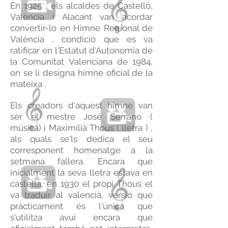
En 1925 , els alcaldes de Castelló,
València i Alacant van acordar
convertir-lo en Himne Regional de
València , condició que es va
ratificar en l'Estatut d'Autonomia de
la Comunitat Valenciana de 1984,
on se li designa himne oficial de la
mateixa .
Els creadors d'aquest himne van
ser el mestre José Serrano (
música) i Maximilià Thous ( lletra ) ,
als quals se'ls dedica el seu
corresponent homenatge a la
setmana fallera. Encara que
inicialment la seva lletra estava en
castellà, en 1930 el propi Thous el
va traduir al valencià, versió que
pràcticament és l'única que
s'utilitza avui encara que