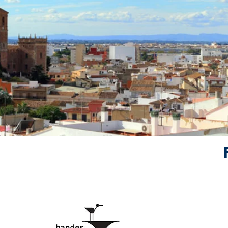
 El Puig
l.com
.com