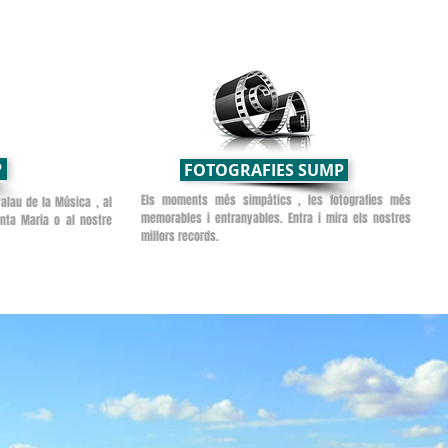
P
FOTOGRAFIES SUMP
Els moments més simpàtics , les fotografies més
alau de la Música , al
memorables i entranyables. Entra i mira els nostres
anta Maria o al nostre
millors records.