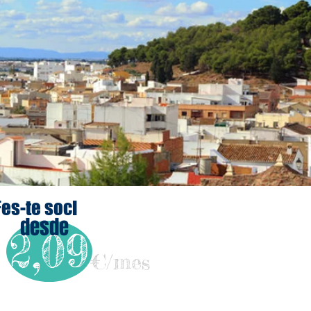
Fes-te soci
desde
2,09
€/mes