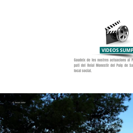
VIDEOS SUM
Gaudeix de les nostres actuacions al P
pati del Reial Monestir del Puig de S
local social.