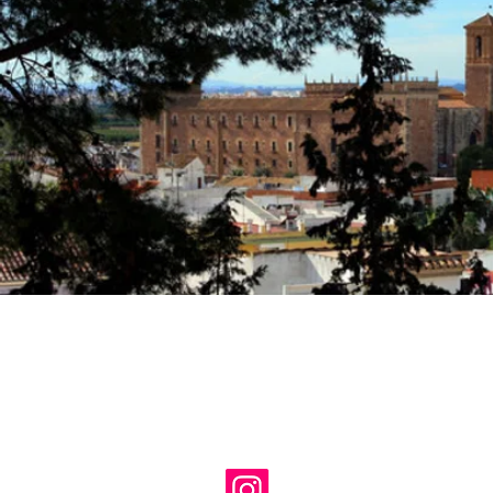
Unió Musical Santa María de
Avda. Virgen de El Puig, 29
El Puig, 46540 - València
tel: 625 64 50 41
email:
uniomusicalelpuig@gmai
presdenciasump@gmail