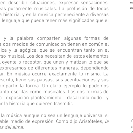
m
n describir situaciones, expresar sensaciones,
n
eas puramente musicales. La profusión de todos
a historia, y en la música perteneciente a diversas
n lenguaje que puede tener más significados que el
.
a y la palabra comparten algunas formas de
os dos medios de comunicación tienen en común el
mica y la agógica, que se encuentran tanto en el
rso musical. Los dos necesitan de estos elementos
l oyente o receptor, que unen y matizan lo que se
s expresamos de diferentes maneras, dependiendo
r. En música ocurre exactamente lo mismo. La
scrito, tiene sus pausas, sus acentuaciones y sus
ompartir la forma. Un claro ejemplo lo podemos
tanto escritas como musicales. Las dos formas de
 exposición-planteamiento, desarrollo-nudo y
 la historia que quieren trasmitir.
 la música aunque no sea un lenguaje universal si
able medio de expresión. Como dijo Aristóteles,
la
s del alma
.