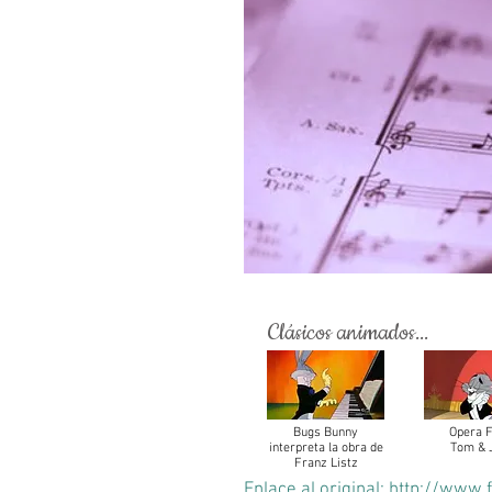
Clásicos animados...
Bugs Bunny
Opera F
interpreta la obra de
Tom & 
Franz Listz
Enlace al original:
http://www.f