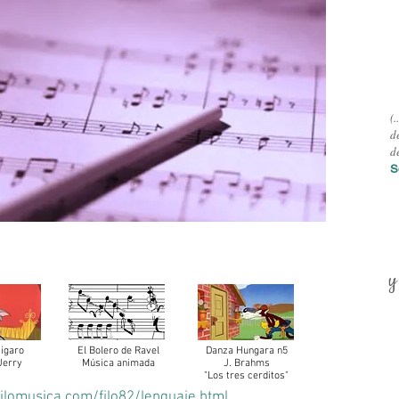
(
d
d
S
y
igaro
El Bolero de Ravel
Danza Hungara n5
Jerry
Música animada
J. Brahms
"Los tres cerditos"
ilomusica.com/filo82/lenguaje.html