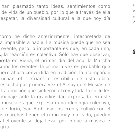
han plasmado tanto ideas, sentimientos como
e
 de vida de un pueblo, por lo que a través de ella
t
spetar, la diversidad cultural a la que hoy día
N
como he dicho anteriormente, interpretada de
a impasible a nadie. La música puede que no sea
oyente, pero lo importante es que, en cada uno,
, la reacción es colectiva. Sólo hay que observar,
reta en Viena, el primer día del año, la Marcha
omo los oyentes, la primera vez es probable que
ero ahora convertida en tradición, la acompañan
chan el “refrían” o estribillo de esta obra.
escuchó por primera vez el Aleluya del Mesías de
 La emoción que sintieron el rey y toda la corte les
omenaje ante la grandiosidad expresada en este
musicales que expresan una ideología colectiva,
 de Turín, San Ambrosio los creó y cultivó con el
Las marchas tienen el ritmo muy marcado, pueden
ual el oyente se deja llevar por lo que la música le
gría.