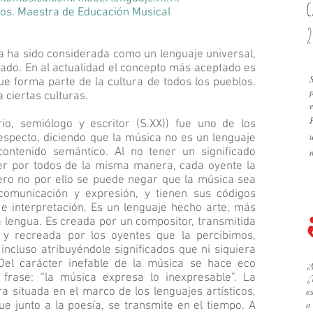
c
os. Maestra de Educación Musical
2
ca ha sido considerada como un lenguaje universal,
ado. En al actualidad el concepto más aceptado es
e forma parte de la cultura de todos los pueblos.
 ciertas culturas.
rio, semiólogo y escritor (S.XX)) fue uno de los
especto, diciendo que la música no es un lenguaje
ontenido semántico. Al no tener un significado
er por todos de la misma manera, cada oyente la
Pero no por ello se puede negar que la música sea
comunicación y expresión, y tienen sus códigos
 e interpretación. Es un lenguaje hecho arte, más
a lengua. Es creada por un compositor, transmitida
 y recreada por los oyentes que la percibimos,
ncluso atribuyéndole significados que ni siquiera
Del carácter inefable de la música se hace eco
¿
frase: “la música expresa lo inexpresable”. La
¿
 situada en el marco de los lenguajes artísticos,
e
o
e junto a la poesía, se transmite en el tiempo. A