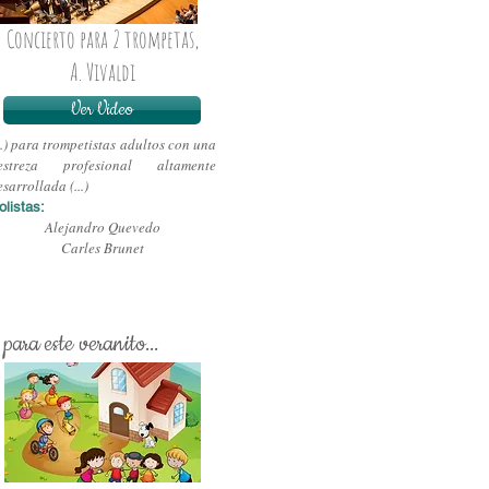
Concierto para 2 trompetas,
A. Vivaldi
Ver Video
...) para trompetistas adultos con una
estreza profesional altamente
esarrollada (...)
olistas:
Alejandro Quevedo
Carles Brunet
 para este veranito...