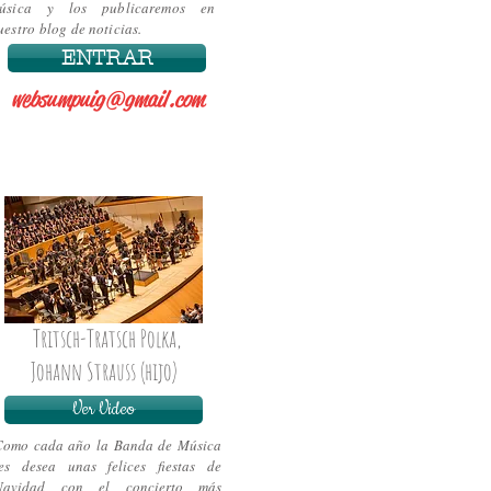
úsica y los publicaremos en
uestro blog de noticias.
ENTRAR
websumpuig@gmail.com
Tritsch-Tratsch Polka,
Johann Strauss (hijo)
Ver Video
Como cada año la Banda de Música
les desea unas felices fiestas de
Navidad con el concierto más