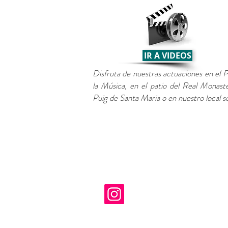
IR A VIDEOS
Disfruta de nuestras actuaciones en el P
la Música, en el patio del Real Monaste
Puig de Santa Maria o en nuestro local so
Unió Musical Santa María de
Avda. Virgen de El Puig, 29
El Puig, 46540 - València
tel: 625 64 50 41
email:
uniomusicalelpuig@gmai
presdenciasump@gmail
Escola subvencionada per Conselleri