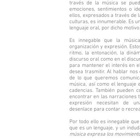
través de la música se puede
emociones, sentimientos o id
ellos, expresados a través de l
culturas, es innumerable. Es u
lenguaje oral, por dicho motivo
Es innegable que la músic
organización y expresión. Est
ritmo, la entonación, la diná
discurso oral como en el discu
para mantener el interés en e
desea trasmitir. Al hablar no
de lo que queremos comunica
música, así como el lenguaje e
cadencias. También pueden c
encontrar en las narraciones 
expresión necesitan de una
desenlace para contar o recrear
Por todo ello es innegable que
que es un lenguaje, y un indud
música expresa los movimiento