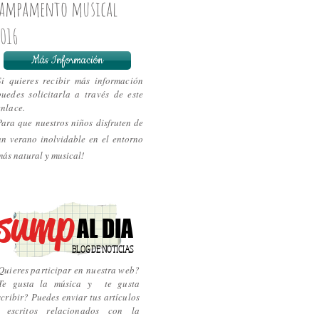
ampamento musical
016
Más Información
Si quieres recibir más información
puedes solicitarla a través de este
enlace.
Para que nuestros niños disfruten de
un verano inolvidable en el entorno
más natural y musical!
sump
AL DIA
BLOG DE NOTICIAS
Quieres participar en nuestra web?
Te gusta la música y te gusta
scribir? Puedes enviar tus artículos
 escritos relacionados con la