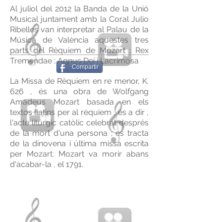
Al juliol del 2012 la Banda de la Unió
Musical juntament amb la Coral Julio
Ribelles van interpretar al Palau de la
Música de València aquestes tres
parts del Rèquiem de Mozart : Rex
Tremendae ; Agnus Dei i Lacrimosa
Compartir
La Missa de Rèquiem en re menor, K.
626 , és una obra de Wolfgang
Amadeus Mozart basada en els
textos llatins per al rèquiem , és a dir ,
l'acte litúrgic catòlic celebrat després
de la mort d'una persona ; es tracta
de la dinovena i última missa escrita
per Mozart. Mozart va morir abans
d'acabar-la , el 1791.