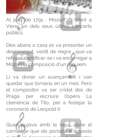
Al juny de 1791 , Mozart va oferir a
Viena un dels seus últims concerts
públics.
Dies abans a casa es va presentar un
desconegut, vestit de negre , que va
refusar identificar-se i va encarregar a
Mozart la composició d'un rèquiem.
Li va donar un avançament i van
quedar que tornaria en un mes. Però
el compositor va ser cridat des de
Praga per escriure l'òpera La
clemència de Tito, per a festejar la
coronació de Leopold II.
Quan pujava amb la seva dona al
carruatge que els portaria a aquesta