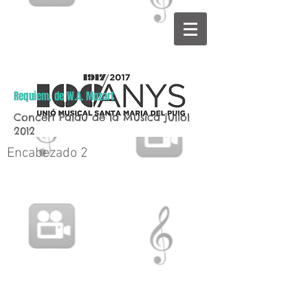
Requiem, de W.A. Mozart
Concert Palau de la Música juliol
2012
Encabezado 2