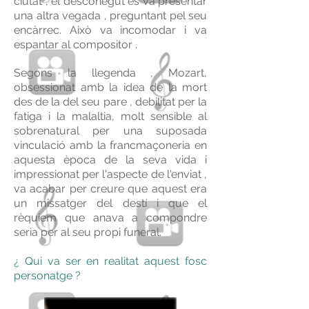
ciutat , el desconegut es va presentar
una altra vegada , preguntant pel seu
encàrrec. Això va incomodar i va
espantar al compositor .
Segons la llegenda , Mozart,
obsessionat amb la idea de la mort
des de la del seu pare , debilitat per la
fatiga i la malaltia, molt sensible al
sobrenatural per una suposada
vinculació amb la francmaçoneria en
aquesta època de la seva vida i
impressionat per l'aspecte de l'enviat ,
va acabar per creure que aquest era
un missatger del destí i que el
rèquiem que anava a compondre
seria per al seu propi funeral.
¿ Qui va ser en realitat aquest fosc
personatge ?