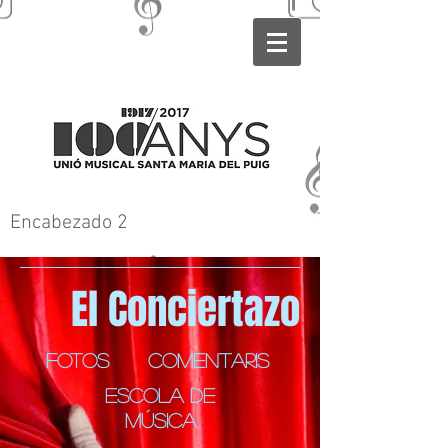
Encabezado 2
El Conciertazo
FOTOS
COMENTARIS
escola de
música