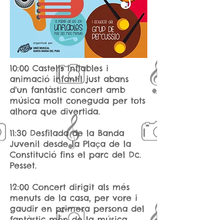
10:00 Castells inflables i
animació infantil just abans
d'un fantàstic concert amb
música molt coneguda per tots
alhora que divertida.
11:30 Desfilada de la Banda
Juvenil desde la Plaça de la
Constitució fins el parc del Dc.
Pesset.
12:00 Concert dirigit als més
menuts de la casa, per vore i
gaudir en primera persona del
fantàstic món de la música.